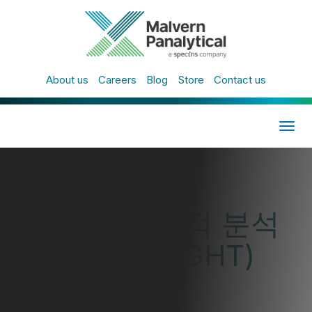
About us
Careers
Blog
Store
Contact us
Togg
navig
All Events
나노 입자 추적 분석
기 (NANOSIGHT)
사용자 교육