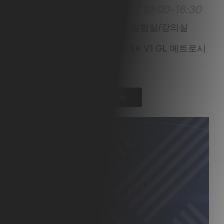
2023년 3월 23일 목요일 | 10:00-16:30
말번 파날리티칼 문정동 Lab 실험실/강의실
서울 송파구 법원로128 문정 SK V1 GL 메트로시
티 A동 906호
Register