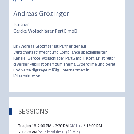
Andreas Grözinger
Partner
Gercke Wollschläger PartG mbB
Dr. Andreas Grözinger ist Partner der auf 
Wirtschaftsstrafrecht und Compliance spezialisierten 
Kanzlei Gercke Wollschläger PartG mbH, Köln. Er ist Autor 
diverser Publikationen zum Thema Cybercrime und berät 
und verteidigt regelmäßig Unternehmen in 
Krisensituation.
SESSIONS
Tue Jun 18
,
2:00 PM
-
2:20 PM
GMT +2
/
12:00 PM
-
12:20 PM
Your local time
(
20 Min
)