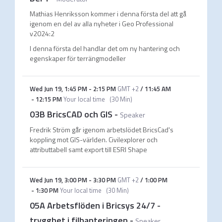
Mathias Henriksson kommer i denna första del att gå
igenom en del av alla nyheter i Geo Professional
v2024:2
I denna första del handlar det om ny hantering och
egenskaper för terrängmodeller
Wed Jun 19
,
1:45 PM
-
2:15 PM
GMT +2
/
11:45 AM
-
12:15 PM
Your local time
(
30 Min
)
03B BricsCAD och GIS
-
Speaker
Fredrik Ström går igenom arbetslödet
BricsCad's
koppling mot GIS-världen. Civilexplorer och
attributtabell samt export till ESRI Shape
Wed Jun 19
,
3:00 PM
-
3:30 PM
GMT +2
/
1:00 PM
-
1:30 PM
Your local time
(
30 Min
)
05A Arbetsflöden i Bricsys 24/7 -
trygghet i filhanteringen
-
Speaker