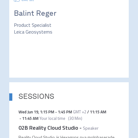
Balint Reger
Product Specialist
Leica Geosystems
SESSIONS
Wed Jun 19
,
1:15 PM
-
1:45 PM
GMT +2
/
11:15 AM
-
11:45 AM
Your local time
(
30 Min
)
02B Reality Cloud Studio
-
Speaker
Reality Cloud Studio är Hexagons nya molnbaserade