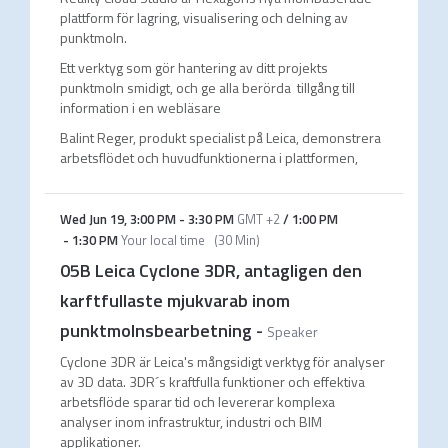
plattform för lagring, visualisering och delning av
punktmoln.
Ett verktyg som gör hantering av ditt projekts
punktmoln smidigt, och ge alla berörda tillgång till
information i en webläsare
Balint Reger, produkt specialist på Leica, demonstrera
arbetsflödet och huvudfunktionerna i plattformen,
Wed Jun 19
,
3:00 PM
-
3:30 PM
GMT +2
/
1:00 PM
-
1:30 PM
Your local time
(
30 Min
)
05B Leica Cyclone 3DR, antagligen den
karftfullaste mjukvarab inom
punktmolnsbearbetning
-
Speaker
Cyclone 3DR är Leica's mångsidigt verktyg för analyser
av 3D data. 3DR´s kraftfulla funktioner och effektiva
arbetsflöde sparar tid och levererar komplexa
analyser inom infrastruktur, industri och BIM
applikationer.