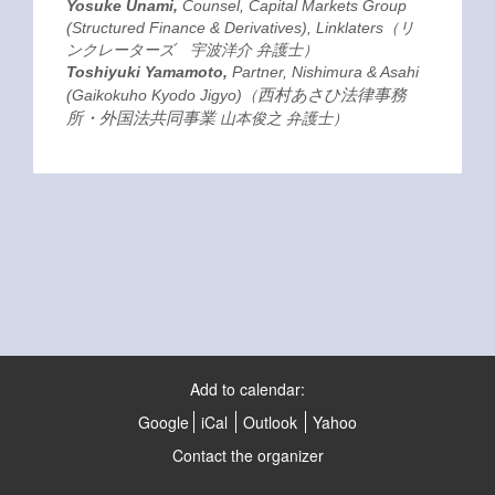
Yosuke Unami,
Counsel, Capital Markets Group
(Structured Finance & Derivatives), Linklaters（リ
ンクレーターズ 宇波洋介 弁護士）
Toshiyuki Yamamoto,
Partner, Nishimura & Asahi
西村あさひ法律事務
(Gaikokuho Kyodo Jigyo)（
所・外国法共同事業
山本俊之 弁護士）
Add to calendar:
Google
iCal
Outlook
Yahoo
Contact the organizer