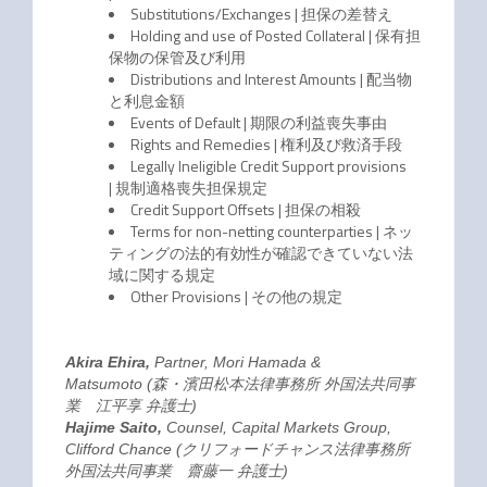
Substitutions/Exchanges | 担保の差替え
Holding and use of Posted Collateral | 保有担
保物の保管及び利用
Distributions and Interest Amounts | 配当物
と利息金額
Events of Default | 期限の利益喪失事由
Rights and Remedies | 権利及び救済手段
Legally Ineligible Credit Support provisions
| 規制適格喪失担保規定
Credit Support Offsets | 担保の相殺
Terms for non-netting counterparties | ネッ
ティングの法的有効性が確認できていない法
域に関する規定
Other Provisions | その他の規定
Akira Ehira,
Partner, Mori Hamada &
Matsumoto
(
森・濱田松本法律事務所 外国法共同事
業
江平享
弁護士)
Hajime Saito,
Counsel, Capital Markets Group,
Clifford Chance
(クリフォードチャンス法律事務所
外国法共同事業
齋藤一 弁護士
)