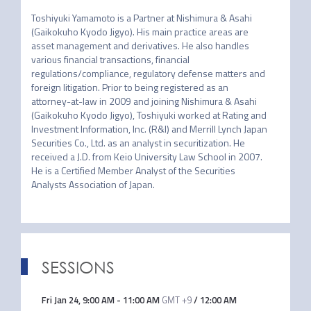
Toshiyuki Yamamoto is a Partner at Nishimura & Asahi 
(Gaikokuho Kyodo Jigyo). His main practice areas are 
asset management and derivatives. He also handles 
various financial transactions, financial 
regulations/compliance, regulatory defense matters and 
foreign litigation. Prior to being registered as an 
attorney-at-law in 2009 and joining Nishimura & Asahi 
(Gaikokuho Kyodo Jigyo), Toshiyuki worked at Rating and 
Investment Information, Inc. (R&I) and Merrill Lynch Japan 
Securities Co., Ltd. as an analyst in securitization. He 
received a J.D. from Keio University Law School in 2007. 
He is a Certified Member Analyst of the Securities 
SESSIONS
Fri Jan 24
,
9:00 AM
-
11:00 AM
GMT +9
/
12:00 AM