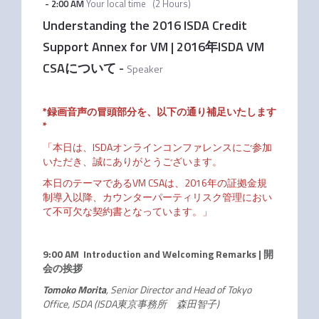
-
2:00 AM
Your local time
(
2 Hours
)
Understanding the 2016 ISDA Credit
Support Annex for VM | 2016年ISDA VM
CSAについて
-
Speaker
*録画音声の冒頭部分を、以下の通り補足いたします
*
「本日は、
ISDA
オンラインコンファレンスにご参加
いただき、誠にありがとうございます。
本日のテーマである
VM CSA
は、
2016
年の証拠金規
制導入以降、カウンターパーティリスク管理におい
て不可欠な契約書となっています。」
9:00 AM Introduction and Welcoming Remarks | 開
会の挨拶
Tomoko Morita
, Senior Director and Head of Tokyo
Office, ISDA (ISDA東京事務所 森田智子)