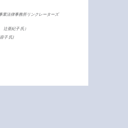
同事業法律事務所リンクレーターズ
三菱UFJ銀行 辻亜紀子 氏）
宮本容子 氏)