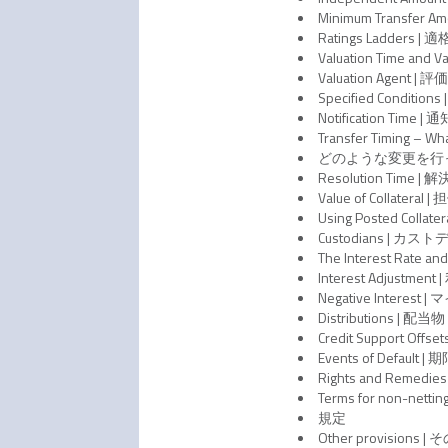
Minimum Transfer
Ratings Ladde
Valuation Time 
Valuation Agent |
Specified Condit
Notification Time |
Transfer Timing –
どのような変更を行
Resolution Time |
Value of Collater
Using Posted Coll
Custodians | カス
The Interest Rat
Interest Adjustmen
Negative Interest
Distributions | 配当物
Credit Support Off
Events of Defau
Rights and Reme
Terms for non-
規定
Other provisions