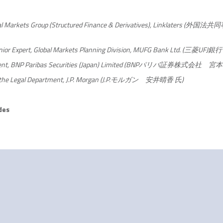
al Markets Group (Structured Finance & Derivatives), Linklaters
(外国法共
enior Expert, Global Markets Planning Division, MUFG Bank Ltd. (
ment, BNP Paribas Securities (Japan) Limited (BNPパリバ証券株式会社 
in the Legal Department, J.P. Morgan (J.P.モルガン 安井晴香 氏)
des