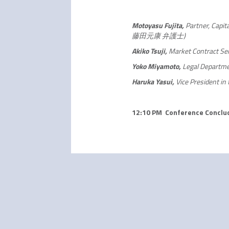
Motoyasu Fujita,
Partner, Capit
藤田元康 弁護士)
Akiko Tsuji,
Market Contract S
Yoko Miyamoto,
Legal Depart
Haruka Yasui,
Vice President 
12:10 PM Conference Conclu