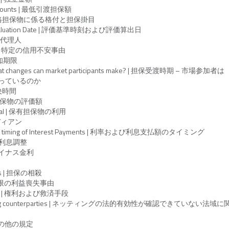
 Amounts | 最低引渡担保額
rs | 適格担保物に係る格付と担保掛目
and Valuation Date | 評価基準時刻および評価算出日
 評価代理人
ions | 特定の信用不安事由
 通知期限
 What changes can market participants make? | 担保受渡時期 – 市場参加者は
っているのか
 解決時間
al | 担保物の評価額
ateral | 保有担保物の利用
トディアン
e and timing of Interest Payments | 利率および利息支払額のタイミング
t | 利息調整
 | マイナス金利
sets | 担保の相殺
lt | 期限の利益喪失事由
dies | 権利および救済手段
netting counterparties | ネッティングの法的有効性が確認できていない法域
 | その他の規定