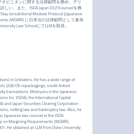
法ネッティングオピニオンに関する法律顧問を務め、デリ
、ISDA Japan DCのCounselを務
ctional Modular Protocol (Japanese 
Requirements (WGMR) に日本法の法律顧問として参加
ity Law SchoolにてLLMを取得。

ives) in Linklaters. He has a wide range of 
cts (JGB/CB repackagings, credit-linked 
uity transactions. Motoyasu is the Japanese 
s Inc. (ISDA), the International Capital 
A) and Japan Securities Clearing Corporation 
ions, netting law and bankruptcy law. Also, he 
as Japanese law counsel in the ISDA 
oup on Margining Requirements (WGMR). 
001. He obtained an LLM from Duke University 