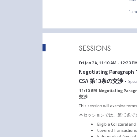
SESSIONS
Fri Jan 24
,
11:10 AM
-
12:20 P
Negotiating Paragraph 
CSA 第13条の交渉
-
Spea
11:10 AM Negotiating Paragr
交渉
This session will examine terms
本セッションでは、第13条
Eligible Collater
Covered Transactio
Independent Amou