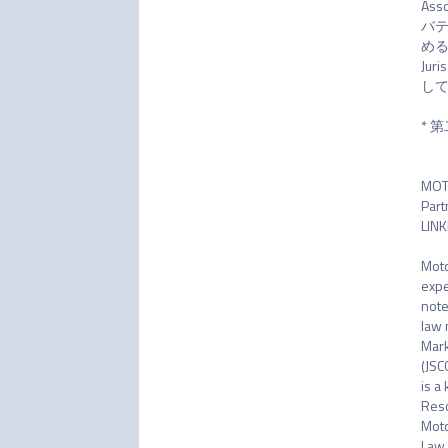
As
バテ
めるL
Jur
して
* 
MOTO
Part
LINK
Moto
expe
note
law 
Mark
(JSC
is a
Reso
Moto
Law 