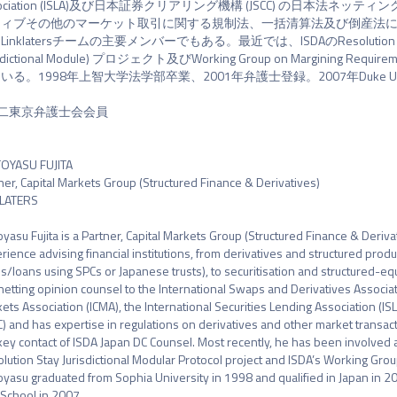
sociation (ISLA)及び日本証券クリアリング機構 (JSCC) の日本
ィブその他のマーケット取引に関する規制法、一括清算法及び倒産法に詳しい。また
inklatersチームの主要メンバーでもある。最近では、ISDAのResolution Stay Jurisdi
isdictional Module) プロジェクト及びWorking Group on Margining 
いる。1998年上智大学法学部卒業、2001年弁護士登録。2007年Duke Univers
第二東京弁護士会会員

YASU FUJITA

ner, Capital Markets Group (Structured Finance & Derivatives)

LATERS

yasu Fujita is a Partner, Capital Markets Group (Structured Finance & Derivat
rience advising financial institutions, from derivatives and structured produ
s/loans using SPCs or Japanese trusts), to securitisation and structured-eq
netting opinion counsel to the International Swaps and Derivatives Association
ets Association (ICMA), the International Securities Lending Association (ISL
C) and has expertise in regulations on derivatives and other market transact
 key contact of ISDA Japan DC Counsel. Most recently, he has been involved 
lution Stay Jurisdictional Modular Protocol project and ISDA’s Working Gr
yasu graduated from Sophia University in 1998 and qualified in Japan in 2
School in 2007.
