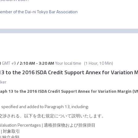
M
GMT +9
/
2:10 AM
-
3:20 AM
Your local time
(
1 Hour, 10 Min
)
13 to the 2016 ISDA Credit Support Annex for Variation
ker
aph 13 to the 2016 ISDA Credit Support Annex for Variation Margin
 specified and added to Paragraph 13, including:
で交渉される、以下を含む規定について説明いたします。
al and Valuation Percentages | 適格担保物および担保掛目
ns | 対象取引
nt | 独立金額