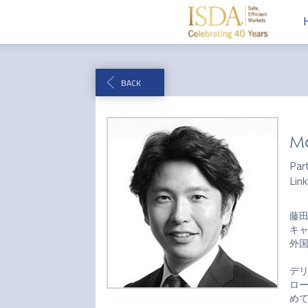
BACK
Mo
Part
Link
藤田
キャ
外国
デリ
ロ
めてい