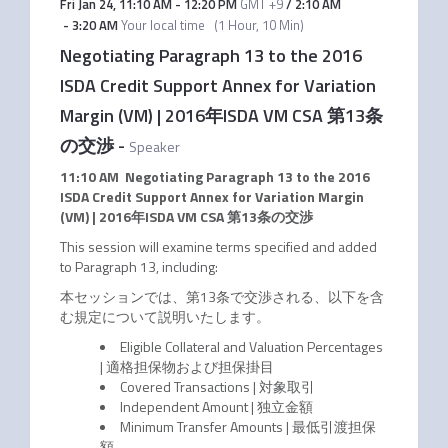
Fri Jan 24
,
11:10 AM
-
12:20 PM
GMT +9
/
2:10 AM
-
3:20 AM
Your local time
(
1 Hour, 10 Min
)
Negotiating Paragraph 13 to the 2016
ISDA Credit Support Annex for Variation
Margin (VM) | 2016年ISDA VM CSA 第13条
の交渉
-
Speaker
11:10 AM Negotiating Paragraph 13 to the 2016
ISDA Credit Support Annex for Variation Margin
(VM) | 2016年ISDA VM CSA 第13条の交渉
This session will examine terms specified and added
to Paragraph 13, including:
本セッションでは、第13条で交渉される、以下を含
む規定について説明いたします。
Eligible Collateral and Valuation Percentages
| 適格担保物および担保掛目
Covered Transactions | 対象取引
Independent Amount | 独立金額
Minimum Transfer Amounts | 最低引渡担保
額