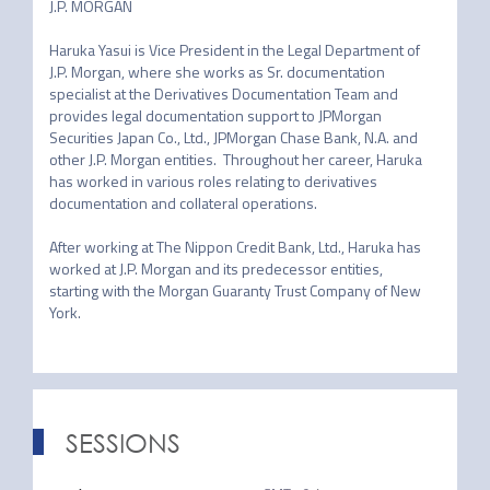
J.P. MORGAN

Haruka Yasui is Vice President in the Legal Department of 
J.P. Morgan, where she works as Sr. documentation 
specialist at the Derivatives Documentation Team and 
provides legal documentation support to JPMorgan 
Securities Japan Co., Ltd., JPMorgan Chase Bank, N.A. and 
other J.P. Morgan entities.  Throughout her career, Haruka 
has worked in various roles relating to derivatives 
documentation and collateral operations. 　

After working at The Nippon Credit Bank, Ltd., Haruka has 
worked at J.P. Morgan and its predecessor entities, 
starting with the Morgan Guaranty Trust Company of New 
SESSIONS