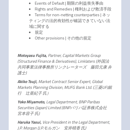
Events of Default | 期限の利益喪失事由
Rights and Remedies | 権利および救済手段
Terms for non-netting counterparties | ネッ
ティングの法的有効性が確認できていない法
域に関する
規定
Other provisions | その他の規定
Motoyasu Fujita,
Partner, Capital Markets Group
(Structured Finance & Derivatives), Linklaters
(外国法
共同事業法律事務所リンクレーターズ 藤田元康 弁
護士)
Akiko Tsuji,
Market Contract Senior Expert, Global
Markets Planning Division, MUFG Bank Ltd. (三菱UFJ銀
行 辻亜紀子 氏）
Yoko Miyamoto,
Legal Department, BNP Paribas
Securities (Japan) Limited (BNPパリバ証券株式会社
宮本容子 氏)
Haruka Yasui,
Vice President in the Legal Department,
J.P. Morgan (J.P.モルガン 安井晴香 氏)