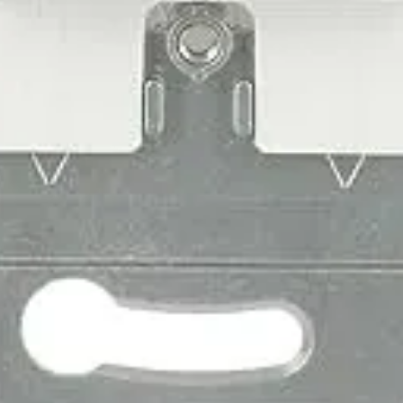
ome to
Mediathek - Webinare Smart Living Ins
You must be logged in and
registered to personalize your
agenda, save seats for
sessions, access virtual
sessions and more!