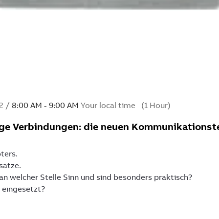
ot registered yet?
Already registered for t
ered to access the full content
Simply log in to get the full
REGISTER
LOG IN
2
/
8:00 AM
-
9:00 AM
Your local time
(
1 Hour
)
tige Verbindungen: die neuen Kommunikationst
ters.
sätze.
 welcher Stelle Sinn und sind besonders praktisch?
 eingesetzt?