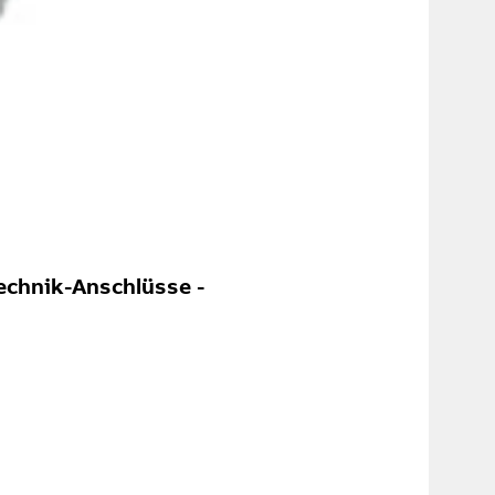
he event?
 experience
echnik-Anschlüsse -