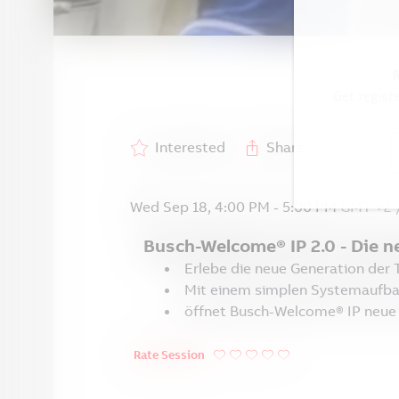
Get regist
Interested
Share
Wed Sep 18
,
4:00 PM
-
5:00 PM
GMT +2
Busch-Welcome® IP 2.0 - Die 
Erlebe die neue Generation der
Mit einem simplen Systemaufba
öffnet Busch-Welcome® IP neue
Rate Session