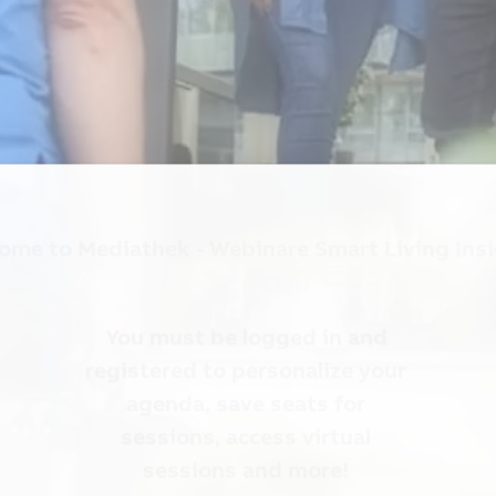
ome to
Mediathek - Webinare Smart Living Ins
You must be logged in and
registered to personalize your
agenda, save seats for
sessions, access virtual
sessions and more!