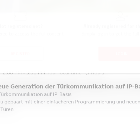
Not registered yet?
Already registered for t
ered to access the full content
Simply log in to get the full
LOG IN
REGISTER
/
2:00 PM
-
3:00 PM
Your local time
(
1 Hour
)
neue Generation der Türkommunikation auf IP
 Türkommunikation auf IP-Basis
u gepaart mit einer einfacheren Programmierung und neuen
 Türen