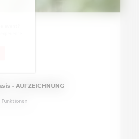
he event?
 experience
-Basis - AUFZEICHNUNG
 Funktionen