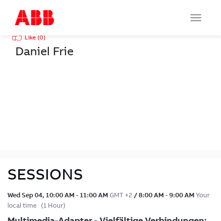
Share
BACK
Toggle
navigat
Like (
0
)
Daniel Frie
SESSIONS
Wed Sep 04
,
10:00 AM
-
11:00 AM
GMT +2
/
8:00 AM
-
9:00 AM
Your
local time
(
1 Hour
)
Multimedia-Adapter - Vielfältige Verbindungen: