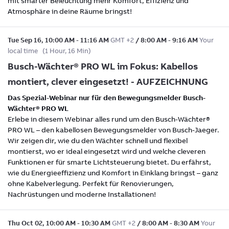
mit smarter Beleuchtung mehr Komfort, Effizienz und
Atmosphäre in deine Räume bringst!
Tue Sep 16
,
10:00 AM
-
11:16 AM
GMT +2
/
8:00 AM
-
9:16 AM
Your
local time
(
1 Hour, 16 Min
)
Busch-Wächter® PRO WL im Fokus: Kabellos
montiert, clever eingesetzt! - AUFZEICHNUNG
Das Spezial-Webinar nur für den Bewegungsmelder Busch-
Wächter® PRO WL
Erlebe in diesem Webinar alles rund um den Busch-Wächter®
PRO WL – den kabellosen Bewegungsmelder von Busch-Jaeger.
Wir zeigen dir, wie du den Wächter schnell und flexibel
montierst, wo er ideal eingesetzt wird und welche cleveren
Funktionen er für smarte Lichtsteuerung bietet. Du erfährst,
wie du Energieeffizienz und Komfort in Einklang bringst – ganz
ohne Kabelverlegung. Perfekt für Renovierungen,
Nachrüstungen und moderne Installationen!
Thu Oct 02
,
10:00 AM
-
10:30 AM
GMT +2
/
8:00 AM
-
8:30 AM
Your