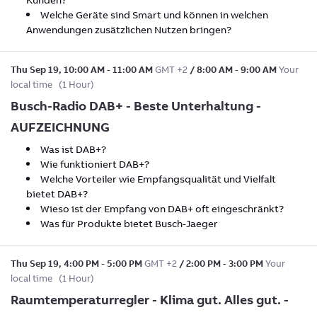
Welche Geräte sind Smart und können in welchen
Anwendungen zusätzlichen Nutzen bringen?
Thu Sep 19
,
10:00 AM
-
11:00 AM
GMT +2
/
8:00 AM
-
9:00 AM
Your
local time
(
1 Hour
)
Busch-Radio DAB+ - Beste Unterhaltung -
AUFZEICHNUNG
Was ist DAB+?
Wie funktioniert DAB+?
Welche Vorteiler wie Empfangsqualität und Vielfalt
bietet DAB+?
Wieso ist der Empfang von DAB+ oft eingeschränkt?
Was für Produkte bietet Busch-Jaeger
Thu Sep 19
,
4:00 PM
-
5:00 PM
GMT +2
/
2:00 PM
-
3:00 PM
Your
local time
(
1 Hour
)
Raumtemperaturregler - Klima gut. Alles gut. -