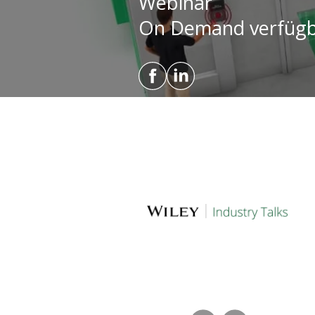
Webinar
On Demand verfüg