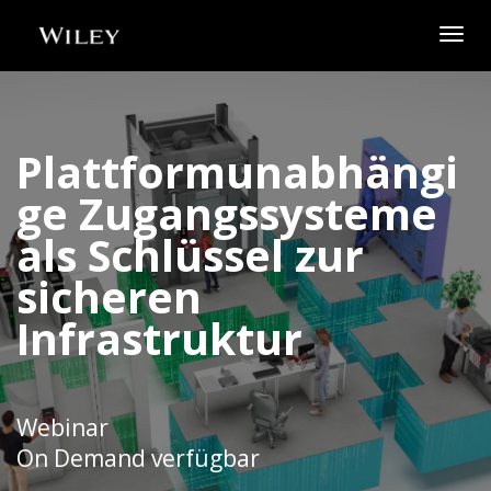
Togg
navig
Plattformunabhängi
ge Zugangssysteme
als Schlüssel zur
sicheren
Infrastruktur
Webinar
On Demand verfügbar