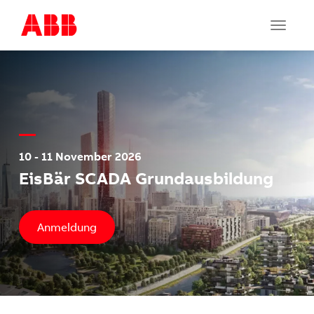
Toggle
navigat
10 - 11 November 2026
EisBär SCADA Grundausbildung
Anmeldung