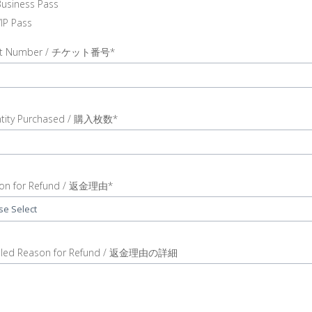
usiness Pass
IP Pass
ket Number / チケット番号*
r
t
et
tity Purchased / 購入枚数*
ber
t
tity
on for Refund / 返金理由*
chased
se Select
t
r
son
iled Reason for Refund / 返金理由の詳細
und
r