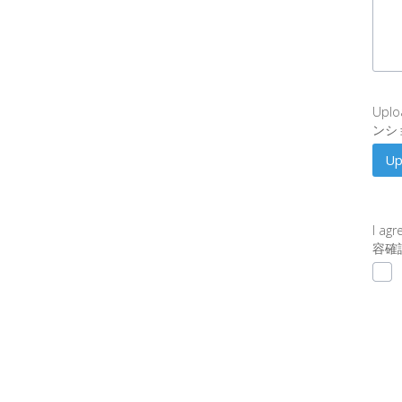
金
理
由
erro
inpu
Deta
Uplo
Rea
ンシ
for
Up
Ref
/
返
Upl
金
Ima
I agr
理
erro
容確
由
の
詳
細
erro