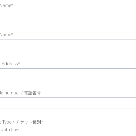
t Name*
t
 Name*
e
r
t
l Address*
e
r
t
l
ile number / 電話番号
ress
r
t
le
et Type / チケット種別*
ber
ooth Pass