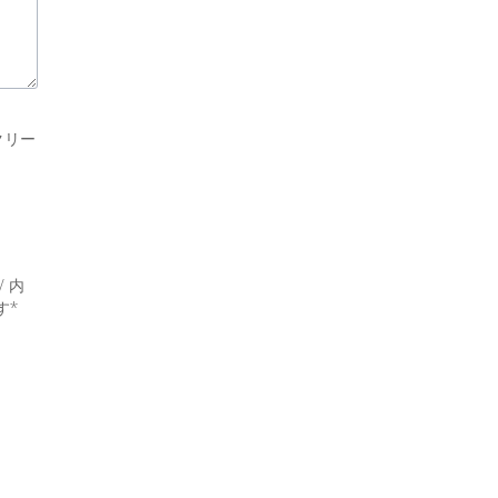
スクリー
 / 内
す*
input
I
agree
that
the
organizer
may