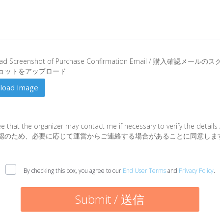
r
t
iled
ad Screenshot of Purchase Confirmation Email / 購入確認メールの
son
ョットをアップロード
load Image
und
oad
ge
ee that the organizer may contact me if necessary to verify the details
r
認のため、必要に応じて運営からご連絡する場合があることに同意しま
By checking this box, you agree to our
End User Terms
and
Privacy Policy
.
r
Submit / 送信