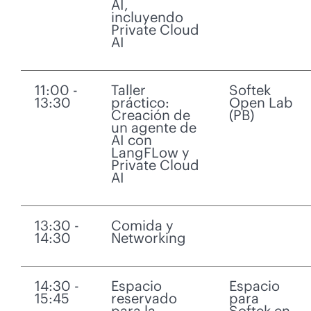
AI,
incluyendo
Private Cloud
AI
11:00 -
Taller
Softek
13:30
práctico:
Open Lab
Creación de
(PB)
un agente de
AI con
LangFLow y
Private Cloud
AI
13:30 -
Comida y
14:30
Networking
14:30 -
Espacio
Espacio
15:45
reservado
para
para la
Softek en