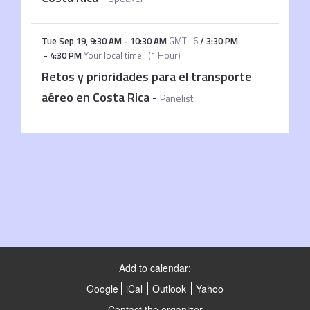
Tue Sep 19
,
9:30 AM
-
10:30 AM
GMT -6
/
3:30 PM
-
4:30 PM
Your local time
(
1 Hour
)
Retos y prioridades para el transporte
aéreo en Costa Rica
-
Panelist
Add to calendar:
Google
iCal
Outlook
Yahoo
Contact the organizer