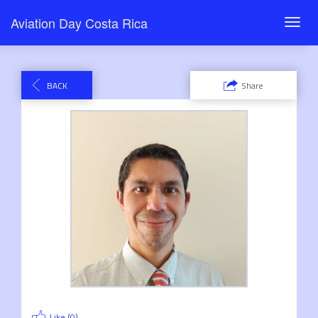
Aviation Day Costa Rica
Toggl
navig
BACK
Share
Like (
0
)