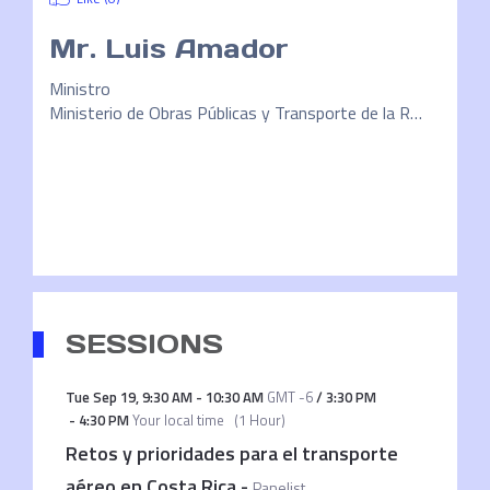
Mr.
Luis Amador
Ministro
Ministerio de Obras Públicas y Transporte de la República de Costa Rica
SESSIONS
Tue Sep 19
,
9:30 AM
-
10:30 AM
GMT -6
/
3:30 PM
-
4:30 PM
Your local time
(
1 Hour
)
Retos y prioridades para el transporte
aéreo en Costa Rica
-
Panelist