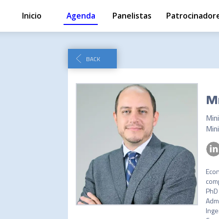
Inicio
Agenda
Panelistas
Patrocinador
BACK
M
Min
Econ
comp
PhD 
Admi
lnge