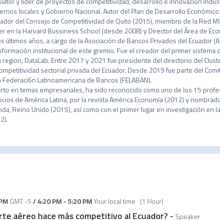
ultor y líder de proyectos de competitividad, desarrollo e innovación indus
ernos locales y Gobierno Nacional. Autor del Plan de Desarrollo Económico
ador del Consejo de Competitividad de Quito (2015), miembro de la Red MO
er en la Harvard Bussiness School (desde 2008) y Director del Área de Eco
os últimos años, a cargo de la Asociación de Bancos Privados del Ecuador (
sformación institucional de este gremio. Fue el creador del primer sistema 
a region, DataLab. Entre 2017 y 2021 fue presidente del directorio del Cluster
ompetitividad sectorial privada del Ecuador. Desde 2019 fue parte del Comi
a Federaci6n Latinoamericana de Bancos (FELABAN). 

rto en temas empresariales, ha sido reconocido como uno de los 15 profe
cios de América Latina, por la revista América Economía (2012) y nombrado
da, Reino Unido (2015), así como con el primer lugar en investigación en la
2). 
 PM
GMT -5
/
4:20 PM
-
5:20 PM
Your local time
(
1 Hour
)
rte aéreo hace más competitivo al Ecuador?
-
Speaker