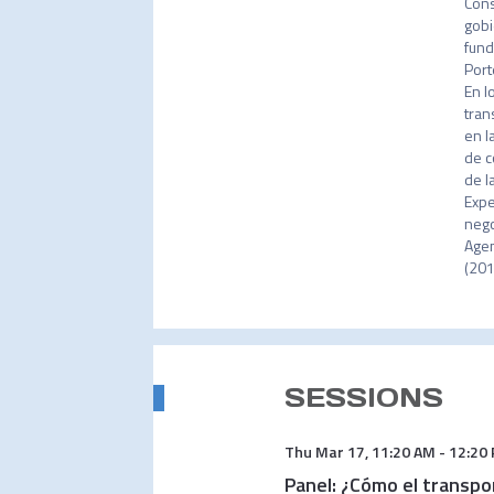
Cons
gobi
fund
Port
En l
tran
en l
de c
de l
Expe
nego
Agen
(201
SESSIONS
Thu Mar 17
,
11:20 AM
-
12:20
Panel: ¿Cómo el transpo