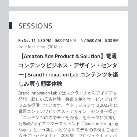
SESSIONS
Fri Nov 11
,
2:30 PM
-
3:00 PM
GMT +9
/
5:30 AM
-
6:00 AM
Your local time
(
30 Min
)
【Amazon Ads Product & Solution】電通
コンテンツビジネス・デザイン・センタ
ー | Brand Innovation Lab コンテンツを楽
しみ買う顧客体験
Brand Innovation Labではスクラッチからアイデアを
発想し新しい広告体験・接点を創るサービスプログ
ラムを提供しています。当セッションでは2022年に
電通コンテンツビジネス・デザイン・センター様と
「コンテンツの力でモノを売る」をテーマに実施し
た動画/ライブコマースイベント「Amazon Shopping
Stage」という新しいビジネルモデルの事例をご紹介
させていただきます。各組織、プロジェクトメンバ