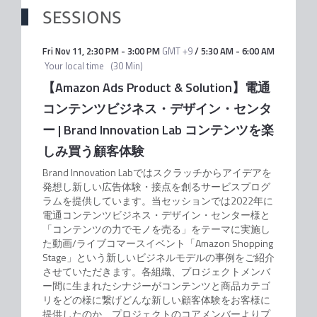
SESSIONS
Fri Nov 11
,
2:30 PM
-
3:00 PM
GMT +9
/
5:30 AM
-
6:00 AM
Your local time
(
30 Min
)
【Amazon Ads Product & Solution】電通
コンテンツビジネス・デザイン・センタ
ー | Brand Innovation Lab コンテンツを楽
しみ買う顧客体験
Brand Innovation Labではスクラッチからアイデアを
発想し新しい広告体験・接点を創るサービスプログ
ラムを提供しています。当セッションでは2022年に
電通コンテンツビジネス・デザイン・センター様と
「コンテンツの力でモノを売る」をテーマに実施し
た動画/ライブコマースイベント「Amazon Shopping
Stage」という新しいビジネルモデルの事例をご紹介
させていただきます。各組織、プロジェクトメンバ
ー間に生まれたシナジーがコンテンツと商品カテゴ
リをどの様に繋げどんな新しい顧客体験をお客様に
提供したのか、プロジェクトのコアメンバーよりプ