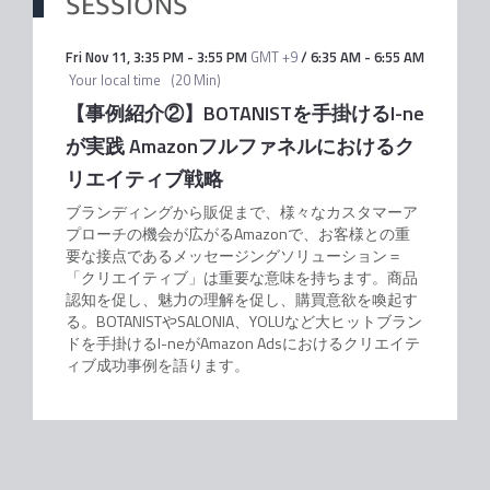
SESSIONS
Fri Nov 11
,
3:35 PM
-
3:55 PM
GMT +9
/
6:35 AM
-
6:55 AM
Your local time
(
20 Min
)
【事例紹介②】BOTANISTを手掛けるI-ne
が実践 Amazonフルファネルにおけるク
リエイティブ戦略
ブランディングから販促まで、様々なカスタマーア
プローチの機会が広がるAmazonで、お客様との重
要な接点であるメッセージングソリューション＝
「クリエイティブ」は重要な意味を持ちます。商品
認知を促し、魅力の理解を促し、購買意欲を喚起す
る。BOTANISTやSALONIA、YOLUなど大ヒットブラン
ドを手掛けるI-neがAmazon Adsにおけるクリエイテ
ィブ成功事例を語ります。