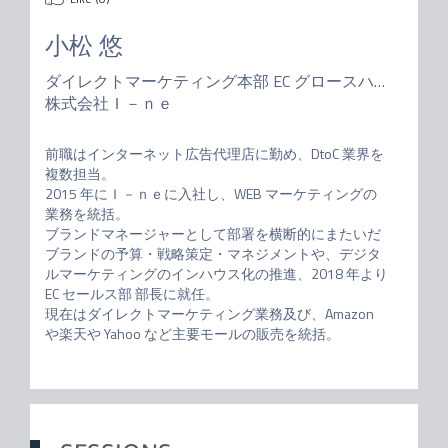
小松 悠
ダイレクトマーケティング本部 EC グロースハック部 部長 兼 オペレーション課 課長
株式会社Ｉ－ｎｅ
前職はインターネット広告代理店に勤め、DtoC 業界を
複数担当。

2015 年にＩ－ｎｅに入社し、WEB マーケティングの
業務を統括。

ブランドマネージャーとして部署を横断的にまたいだ
ブランドの予算・戦略策定・マネジメントや、デジタ
ルマーケティングのインハウス化の推進、2018 年より 
EC セールス部 部長に就任。

現在はダイレクトマーケティング業務及び、Amazon 
や楽天や Yahoo など主要モールの販売を統括。