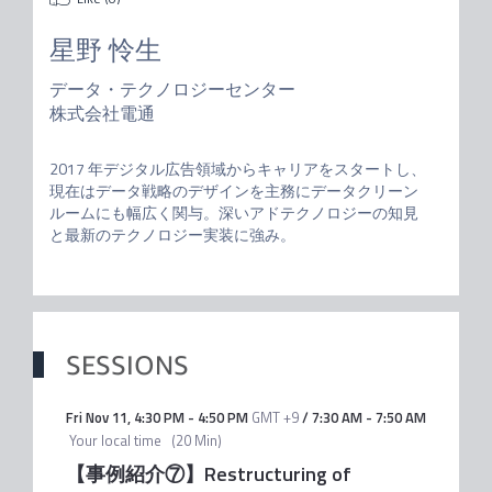
星野 怜生
データ・テクノロジーセンター
株式会社電通
2017 年デジタル広告領域からキャリアをスタートし、
現在はデータ戦略のデザインを主務にデータクリーン
ルームにも幅広く関与。深いアドテクノロジーの知見
と最新のテクノロジー実装に強み。
SESSIONS
Fri Nov 11
,
4:30 PM
-
4:50 PM
GMT +9
/
7:30 AM
-
7:50 AM
Your local time
(
20 Min
)
【事例紹介⑦】Restructuring of