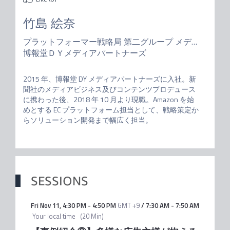
竹島 絵奈
プラットフォーマー戦略局 第二グループ メディアプロデューサー
博報堂ＤＹメディアパートナーズ
2015 年、博報堂 DY メディアパートナーズに入社。新
聞社のメディアビジネス及びコンテンツプロデュース
に携わった後、2018 年 10 月より現職。Amazon を始
めとする EC プラットフォーム担当として、戦略策定か
らソリューション開発まで幅広く担当。
SESSIONS
Fri Nov 11
,
4:30 PM
-
4:50 PM
GMT +9
/
7:30 AM
-
7:50 AM
Your local time
(
20 Min
)