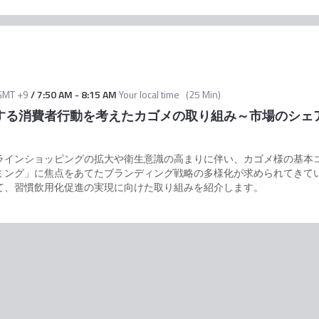
GMT +9
/
7:50 AM
-
8:15 AM
Your local time
(
25 Min
)
する消費者行動を考えたカゴメの取り組み～市場のシェ
ラインショッピングの拡大や衛生意識の高まりに伴い、カゴメ様の基本
ミング」に焦点をあてたブランディング戦略の多様化が求められてきて
て、習慣飲用化促進の実現に向けた取り組みを紹介します。