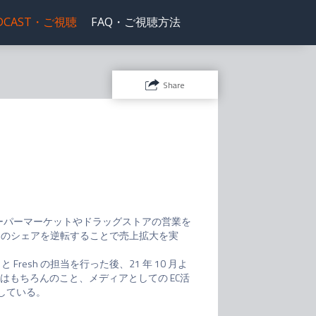
DCAST・ご視聴
FAQ・ご視聴方法
Share
スーパーマーケットやドラッグストアの営業を
合とのシェアを逆転することで売上拡大を実
 と Fresh の担当を行った後、21 年 10 月よ
大はもちろんのこと、メディアとしての EC活
力している。