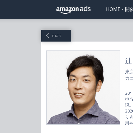
HOME・開
BACK
辻
東
カ
20
担当
現。
20
り 
用や