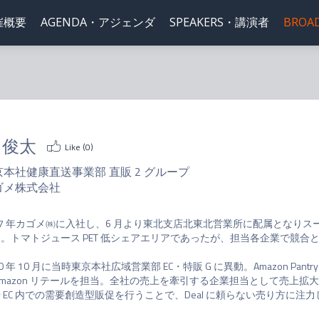
催概要
AGENDA・アジェンダ
SPEAKERS・講演者
BROA
 俊太
Like (
0
)
京本社健康直送事業部 直販 2 グループ
ゴメ株式会社
17 年カゴメ㈱に入社し、6 月より東北支店北東北営業所に配属となり
。トマトジュース PET 低シェアエリアであったが、担当各企業で競


20 年 10 月に当時東京本社広域営業部 EC・特販 G に異動。Amazon Pantry
Amazon リテールを担当。全社の売上を牽引する企業担当として売上拡
 EC 内での需要創造型販促を行うことで、Deal に頼らない売り方に注