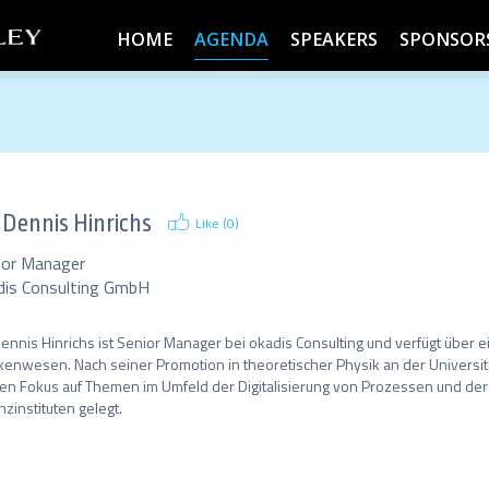
HOME
AGENDA
SPEAKERS
SPONSOR
 Dennis Hinrichs
Like (
0
)
ior Manager
dis Consulting GmbH
Dennis Hinrichs ist Senior Manager bei okadis Consulting und verfügt über e
enwesen. Nach seiner Promotion in theoretischer Physik an der Universitä
en Fokus auf Themen im Umfeld der Digitalisierung von Prozessen und der U
nzinstituten gelegt.