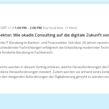
GMT +1
/
1:00 PM
-
2:00 PM
Your local time
(
1 Hour
)
sektor: Wie okadis Consulting auf die digitale Zukunft vo
ende IT-Beratung im Banken- und Finanzsektor. Seit über 20 Jahren vereint 
schiedenster Fachrichtungen erfolgreich die Entwicklung modernster Tec
 fundierte Beratung im Fachbereich.
inrichs werden in diesem Vortrag erklären, welche Herausforderungen die 
ng diese Herausforderungen meistert. Zudem werden sie anhand eines konk
um den steigenden Anforderungen der Digitalisierung gerecht zu werden und