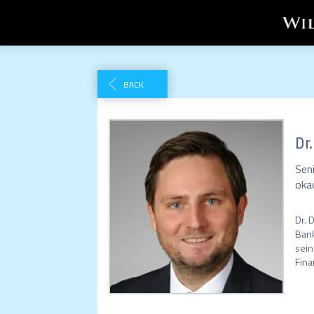
BACK
Dr.
Sen
oka
Dr. 
Bank
sein
Fina