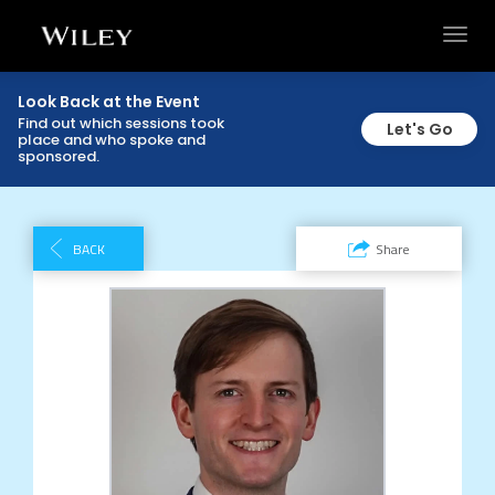
Toggl
navig
Look Back at the Event
Find out which sessions took
Let's Go
place and who spoke and
sponsored.
BACK
Share