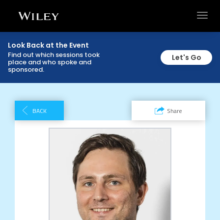
Toggl
navig
Look Back at the Event
Find out which sessions took
Let's Go
place and who spoke and
sponsored.
BACK
Share