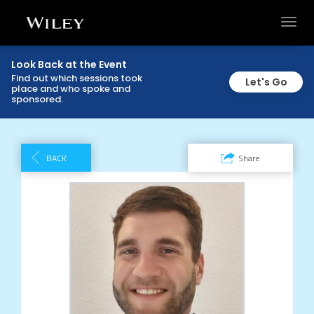
Toggl
navig
Look Back at the Event
Find out which sessions took
Let's Go
place and who spoke and
sponsored.
BACK
Share