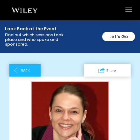
Toggl
navig
Look Back at the Event
Find out which sessions took
Let's Go
place and who spoke and
sponsored.
BACK
Share