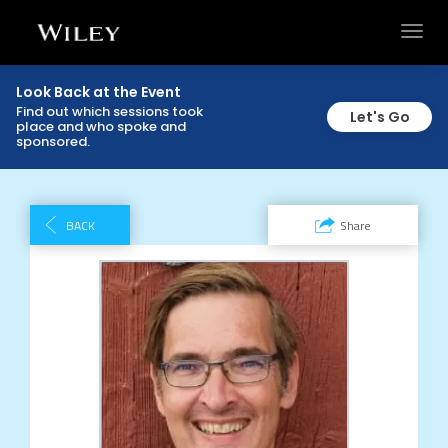
Toggl
navig
Look Back at the Event
Find out which sessions took
Let's Go
place and who spoke and
sponsored.
BACK
Share