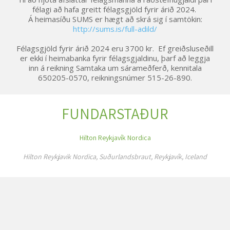
félagi að hafa greitt félagsgjöld fyrir árið 2024.
Á heimasíðu SUMS er hægt að skrá sig í samtökin:
http://sums.is/full-adild/
Félagsgjöld fyrir árið 2024 eru 3700 kr. Ef greiðsluseðill
er ekki í heimabanka fyrir félagsgjaldinu, þarf að leggja
inn á reikning Samtaka um sárameðferð, kennitala
650205-0570, reikningsnúmer 515-26-890.
FUNDARSTAÐUR
Hilton Reykjavík Nordica
Hilton Reykjavik Nordica, Suðurlandsbraut, Reykjavík, Iceland