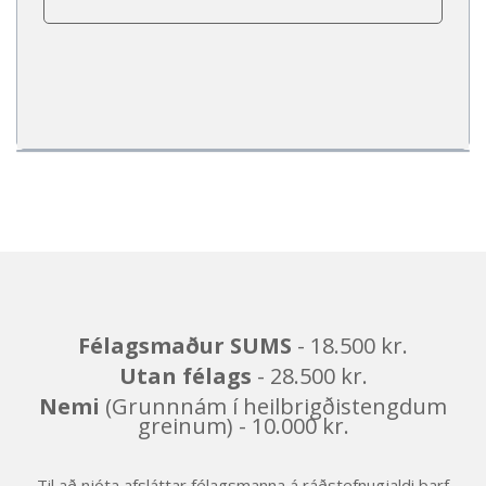
Félagsmaður SUMS
- 18.500 kr.
Utan félags
- 28.500 kr.
Nemi
(Grunnnám í heilbrigðistengdum
greinum) - 10.000 kr.
Til að njóta afsláttar félagsmanna á ráðstefnugjaldi þarf