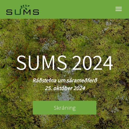
Togg
navig
SUMS 2024
Ráðstefna um sárameðferð
25. október 2024
Skráning