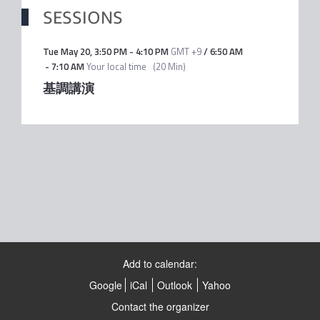
SESSIONS
Tue May 20
,
3:50 PM
-
4:10 PM
GMT +9
/
6:50 AM
-
7:10 AM
Your local time
(
20 Min
)
基調講演
Add to calendar:
Google
iCal
Outlook
Yahoo
Contact the organizer