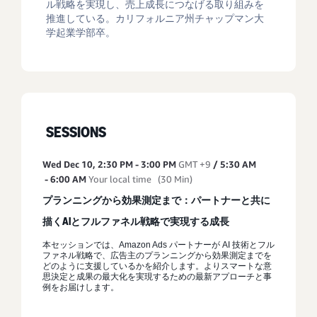
ル戦略を実現し、売上成長につなげる取り組みを
推進している。カリフォルニア州チャップマン大
学起業学部卒。
SESSIONS
Wed Dec 10
,
2:30 PM
-
3:00 PM
GMT +9
/
5:30 AM
-
6:00 AM
Your local time
(
30 Min
)
プランニングから効果測定まで：パートナーと共に
描くAIとフルファネル戦略で実現する成長
本セッションでは、Amazon Ads パートナーが AI 技術とフル
ファネル戦略で、広告主のプランニングから効果測定までを
どのように支援しているかを紹介します。よりスマートな意
思決定と成果の最大化を実現するための最新アプローチと事
例をお届けします。