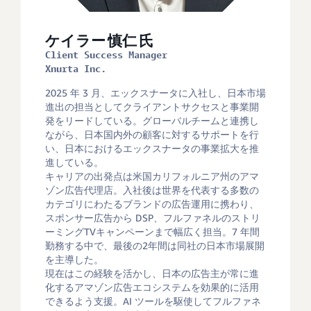
ケイラー 慎仁 氏
Client Success Manager
Xnurta Inc.
2025 年 3 月、エックスナータに入社し、日本市場
進出の担当としてクライアントサクセスと事業開
発をリードしている。グローバルチームと連携し
ながら、日本国内外の顧客に対するサポートを行
い、日本におけるエックスナータの事業拡大を推
進している。

キャリアの出発点は米国カリフォルニア州のアマ
ゾン広告代理店。入社後は世界を代表する多数の
カテゴリにわたるブランドの広告運用に携わり、
スポンサー広告から DSP、フルファネルのストリ
ーミングTVキャンペーンまで幅広く担当。7 年間
勤務する中で、最後の2年間は同社の日本市場展開
を主導した。

現在はこの経験を活かし、日本の広告主が常に進
化するアマゾン広告エコシステムを効果的に活用
できるよう支援。AI ツールを駆使してフルファネ