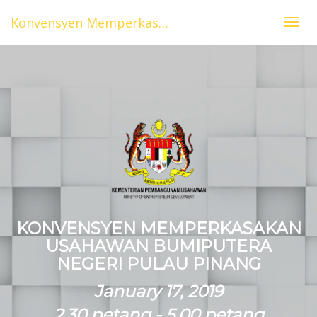
Konvensyen Memperkasakan Usahawan Bumiputera Negeri Pulau Pinang
Togg
navig
KONVENSYEN MEMPERKASAKAN
USAHAWAN BUMIPUTERA
NEGERI PULAU PINANG
January 17, 2019
2.30 petang - 5.00 petang