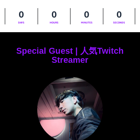
0
0
0
0
DAYS
HOURS
MINUTES
SECONDS
Special Guest | 人気Twitch
Streamer