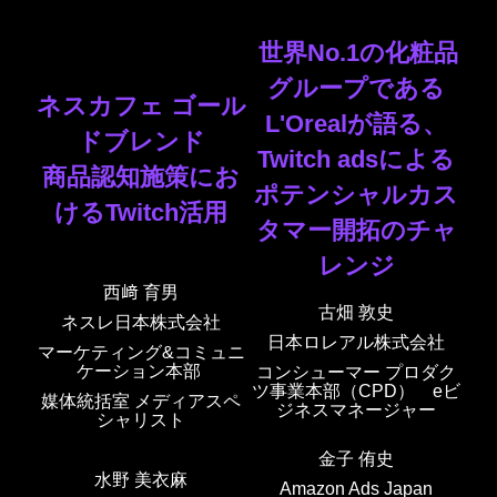
世界No.1の化粧品
グループである
ネスカフェ
ゴール
L'Orealが語る、
ドブレンド
Twitch adsによる
商品認知施策にお
ポテンシャルカス
ける
Twitch
活用
タマー開拓のチャ
レンジ
西﨑 育男
古畑 敦史
ネスレ日本株式会社
日本ロレアル株式会社
マーケティング&コミュニ
ケーション本部
コンシューマー プロダク
ツ事業本部（CPD） eビ
媒体統括室 メディアスペ
ジネスマネージャー
シャリスト
金子 侑史
水野 美衣麻
Amazon Ads Japan