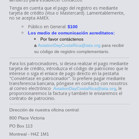
Tenga en cuenta que el pago del registro es mediante
tarjeta de cr
é
dito (Visa o Mastercard). Lamentablemente,
no se acepta AMEX.
Público en General:
$100
Los medio de comunicación acreditatos:
Por favor contáctenos
a
AviationDayCostaRica@iata.org
para recibir
su código de registro complementario.
Para los patrocinadores, si desea realizar el pago mediante
tarjeta de crédito, introduzca el código de patrocinio que le
interese o siga el enlace de pago directo en la pestaña
"Conviértase en patrocinador". Si prefiere pagar mediante
transferencia bancaria, póngase en contacto con nosotros
al correo electrónico
, le
AviationDayCostaRica@iata.org
proporcionaremos la factura y también le enviaremos el
contrato de patrocinio.
Direcci
ó
n de nuestra oficina central:
800 Place Victoria
PO Box 113
Montreal - H4Z 1M1